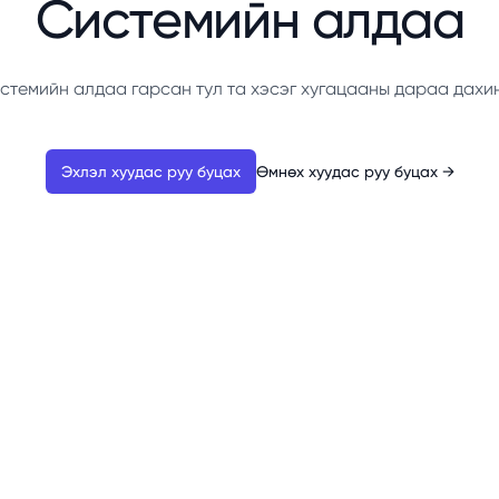
Системийн алдаа
стемийн алдаа гарсан тул та хэсэг хугацааны дараа дахи
Эхлэл хуудас руу буцах
Өмнөх хуудас руу буцах
→