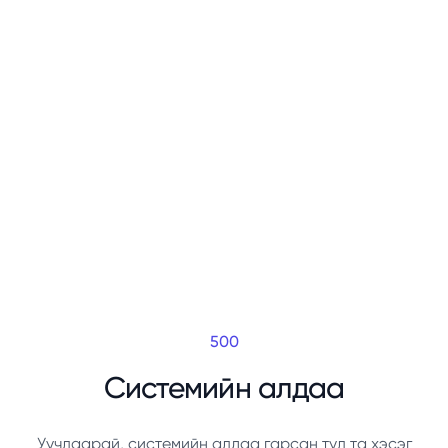
500
Системийн алдаа
Уучлаарай, системийн алдаа гарсан тул та хэсэг