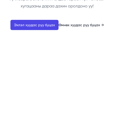
хугацааны дараа дахин оролдоно уу!
Эхлэл хуудас руу буцах
Өмнөх хуудас руу буцах
→