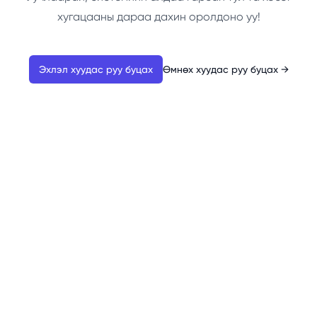
хугацааны дараа дахин оролдоно уу!
Эхлэл хуудас руу буцах
Өмнөх хуудас руу буцах
→