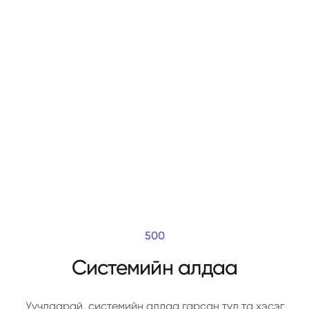
500
Системийн алдаа
Уучлаарай, системийн алдаа гарсан тул та хэсэг