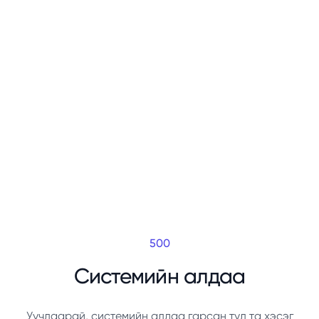
500
Системийн алдаа
Уучлаарай, системийн алдаа гарсан тул та хэсэг