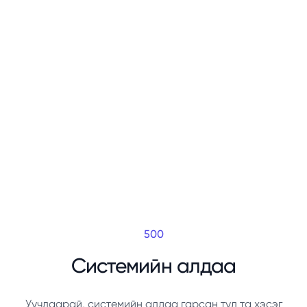
500
Системийн алдаа
Уучлаарай, системийн алдаа гарсан тул та хэсэг