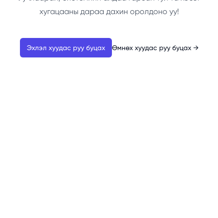
хугацааны дараа дахин оролдоно уу!
Эхлэл хуудас руу буцах
Өмнөх хуудас руу буцах
→