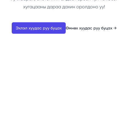
хугацааны дараа дахин оролдоно уу!
Эхлэл хуудас руу буцах
Өмнөх хуудас руу буцах
→