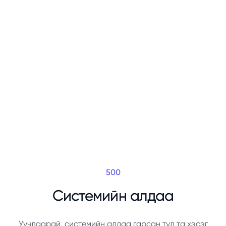
500
Системийн алдаа
Уучлаарай, системийн алдаа гарсан тул та хэсэг