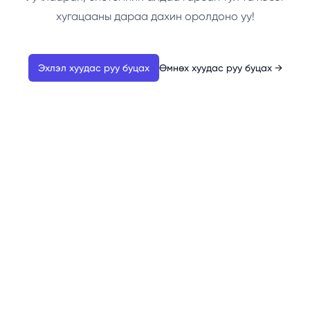
хугацааны дараа дахин оролдоно уу!
Эхлэл хуудас руу буцах
Өмнөх хуудас руу буцах
→