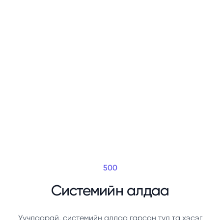
500
Системийн алдаа
Уучлаарай, системийн алдаа гарсан тул та хэсэг