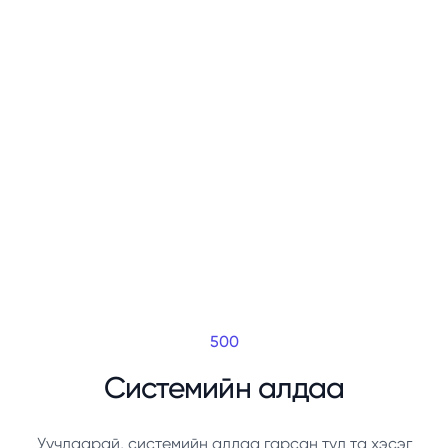
500
Системийн алдаа
Уучлаарай, системийн алдаа гарсан тул та хэсэг