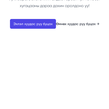
хугацааны дараа дахин оролдоно уу!
Эхлэл хуудас руу буцах
Өмнөх хуудас руу буцах
→