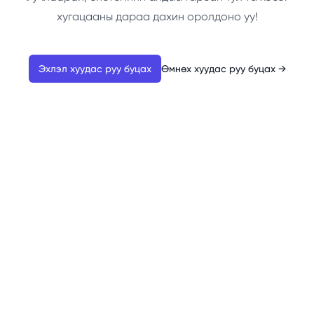
хугацааны дараа дахин оролдоно уу!
Эхлэл хуудас руу буцах
Өмнөх хуудас руу буцах
→