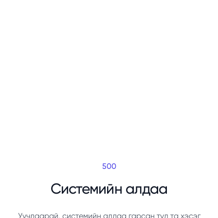
500
Системийн алдаа
Уучлаарай, системийн алдаа гарсан тул та хэсэг