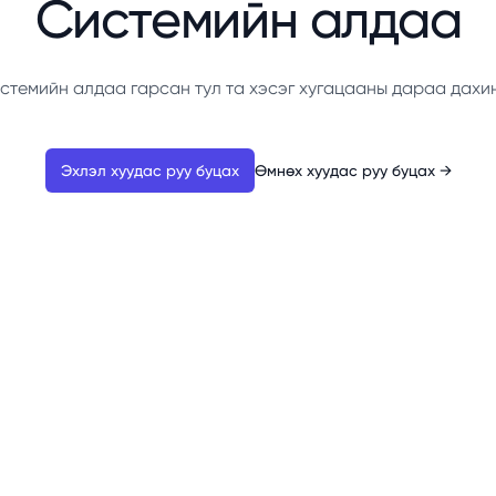
Системийн алдаа
стемийн алдаа гарсан тул та хэсэг хугацааны дараа дахи
Эхлэл хуудас руу буцах
Өмнөх хуудас руу буцах
→