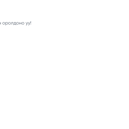
н оролдоно уу!