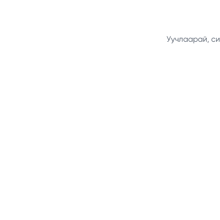
Уучлаарай, си