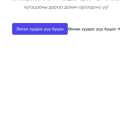
хугацааны дараа дахин оролдоно уу!
Эхлэл хуудас руу буцах
Өмнөх хуудас руу буцах
→