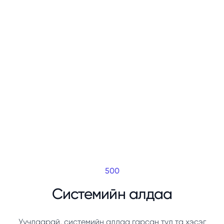
500
Системийн алдаа
Уучлаарай, системийн алдаа гарсан тул та хэсэг