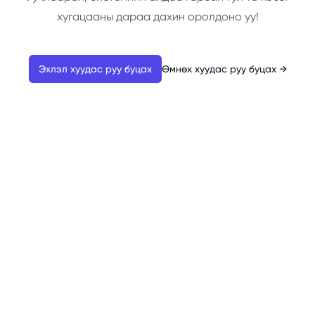
хугацааны дараа дахин оролдоно уу!
Эхлэл хуудас руу буцах
Өмнөх хуудас руу буцах
→