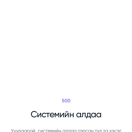
500
Системийн алдаа
Уучлаарай, системийн алдаа гарсан тул та хэсэг