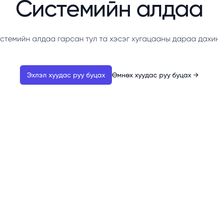
Системийн алдаа
стемийн алдаа гарсан тул та хэсэг хугацааны дараа дахи
Эхлэл хуудас руу буцах
Өмнөх хуудас руу буцах
→