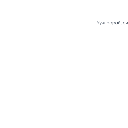
Уучлаарай, си