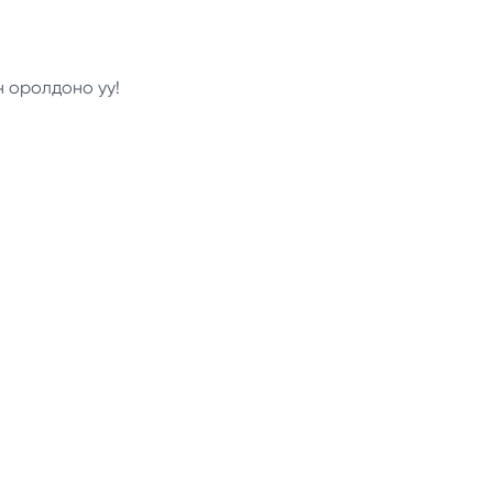
н оролдоно уу!