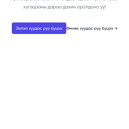
хугацааны дараа дахин оролдоно уу!
Эхлэл хуудас руу буцах
Өмнөх хуудас руу буцах
→