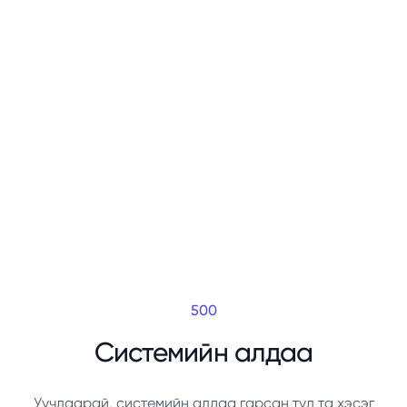
500
Системийн алдаа
Уучлаарай, системийн алдаа гарсан тул та хэсэг