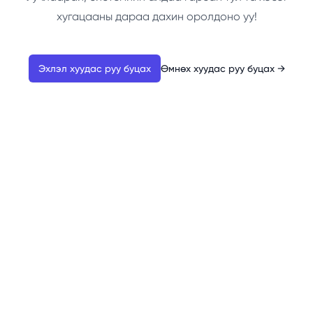
хугацааны дараа дахин оролдоно уу!
Эхлэл хуудас руу буцах
Өмнөх хуудас руу буцах
→