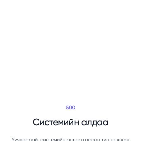
500
Системийн алдаа
Уучлаарай, системийн алдаа гарсан тул та хэсэг