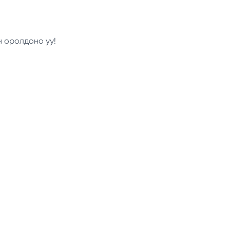
н оролдоно уу!