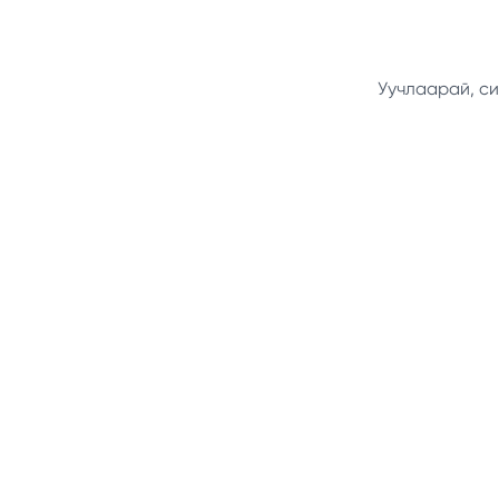
Уучлаарай, си