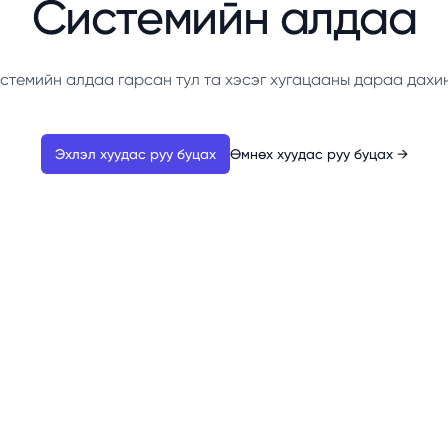
Системийн алдаа
стемийн алдаа гарсан тул та хэсэг хугацааны дараа дахи
Эхлэл хуудас руу буцах
Өмнөх хуудас руу буцах
→