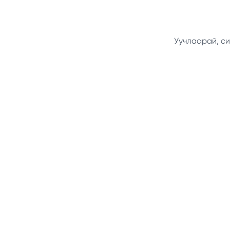
Уучлаарай, си