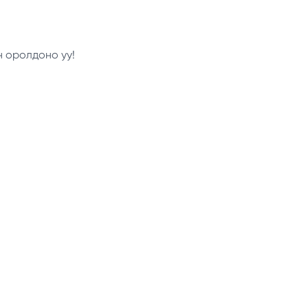
н оролдоно уу!