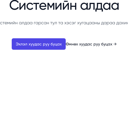
Системийн алдаа
стемийн алдаа гарсан тул та хэсэг хугацааны дараа дахи
Эхлэл хуудас руу буцах
Өмнөх хуудас руу буцах
→