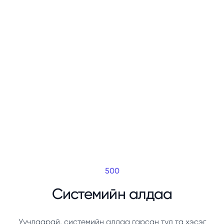
500
Системийн алдаа
Уучлаарай, системийн алдаа гарсан тул та хэсэг