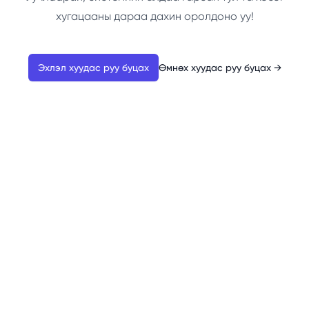
хугацааны дараа дахин оролдоно уу!
Эхлэл хуудас руу буцах
Өмнөх хуудас руу буцах
→