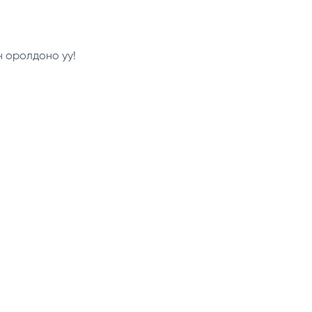
н оролдоно уу!