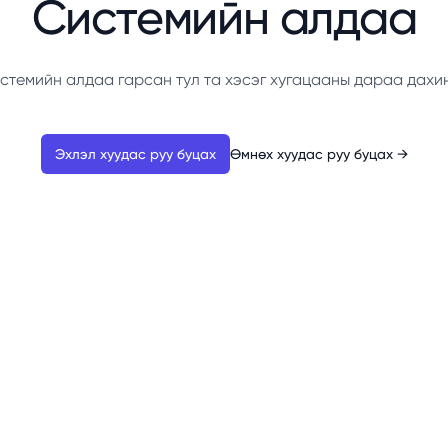
Системийн алдаа
стемийн алдаа гарсан тул та хэсэг хугацааны дараа дахи
Эхлэл хуудас руу буцах
Өмнөх хуудас руу буцах
→