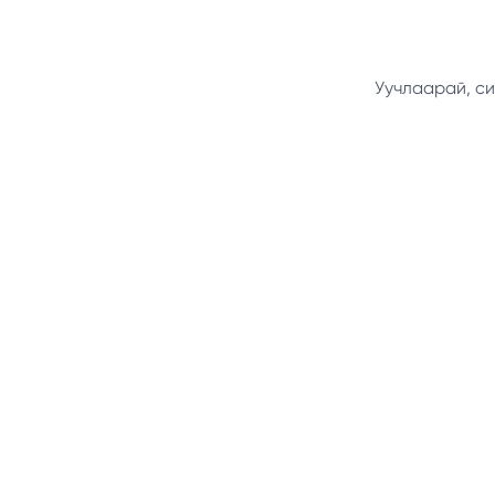
Уучлаарай, си