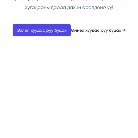
хугацааны дараа дахин оролдоно уу!
Эхлэл хуудас руу буцах
Өмнөх хуудас руу буцах
→