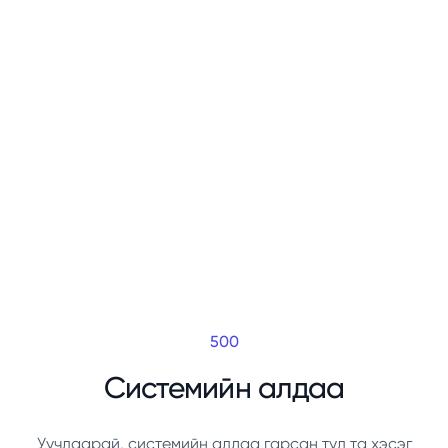
500
Системийн алдаа
Уучлаарай, системийн алдаа гарсан тул та хэсэг