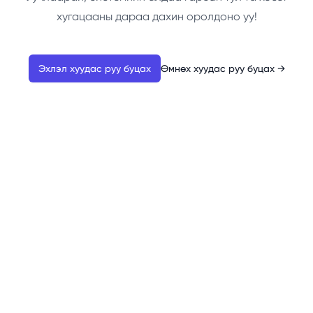
хугацааны дараа дахин оролдоно уу!
Эхлэл хуудас руу буцах
Өмнөх хуудас руу буцах
→