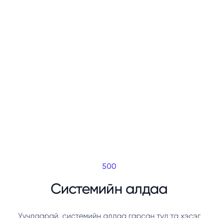
500
Системийн алдаа
Уучлаарай, системийн алдаа гарсан тул та хэсэг