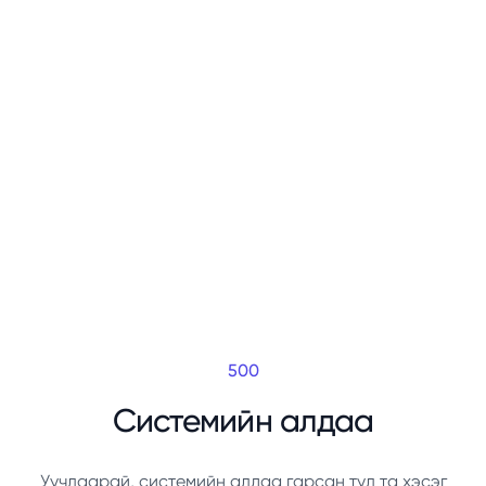
500
Системийн алдаа
Уучлаарай, системийн алдаа гарсан тул та хэсэг