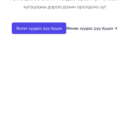
хугацааны дараа дахин оролдоно уу!
Эхлэл хуудас руу буцах
Өмнөх хуудас руу буцах
→