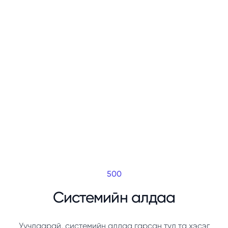
500
Системийн алдаа
Уучлаарай, системийн алдаа гарсан тул та хэсэг