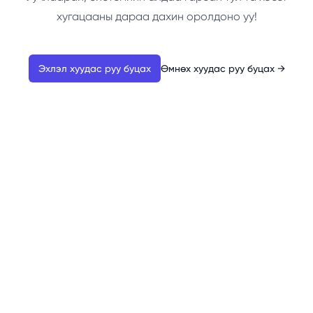
хугацааны дараа дахин оролдоно уу!
Эхлэл хуудас руу буцах
Өмнөх хуудас руу буцах
→