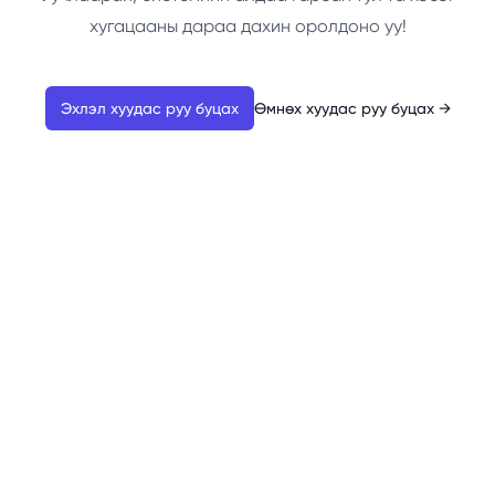
хугацааны дараа дахин оролдоно уу!
Эхлэл хуудас руу буцах
Өмнөх хуудас руу буцах
→