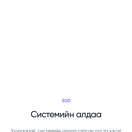
500
Системийн алдаа
Уучлаарай, системийн алдаа гарсан тул та хэсэг