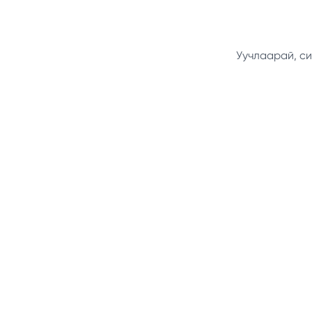
Уучлаарай, си