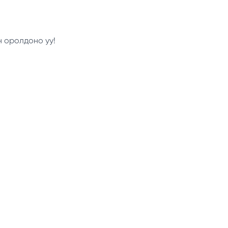
н оролдоно уу!