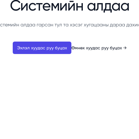
Системийн алдаа
стемийн алдаа гарсан тул та хэсэг хугацааны дараа дахи
Эхлэл хуудас руу буцах
Өмнөх хуудас руу буцах
→