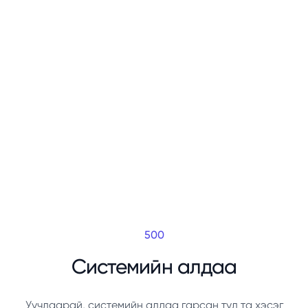
500
Системийн алдаа
Уучлаарай, системийн алдаа гарсан тул та хэсэг