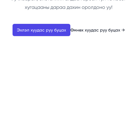
хугацааны дараа дахин оролдоно уу!
Эхлэл хуудас руу буцах
Өмнөх хуудас руу буцах
→