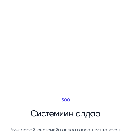
500
Системийн алдаа
Уучлаарай, системийн алдаа гарсан тул та хэсэг