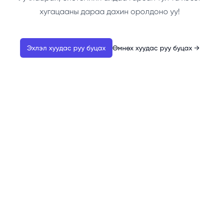
хугацааны дараа дахин оролдоно уу!
Эхлэл хуудас руу буцах
Өмнөх хуудас руу буцах
→