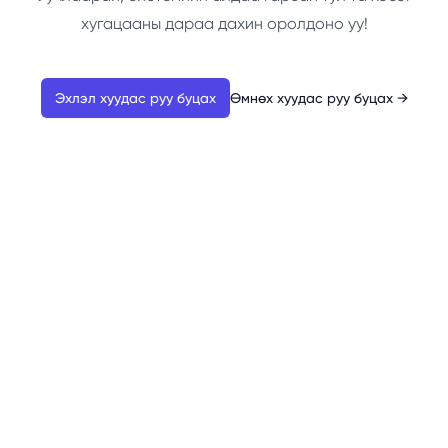
хугацааны дараа дахин оролдоно уу!
Эхлэл хуудас руу буцах
Өмнөх хуудас руу буцах
→