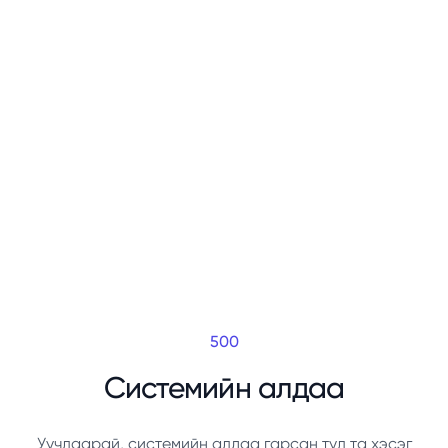
500
Системийн алдаа
Уучлаарай, системийн алдаа гарсан тул та хэсэг