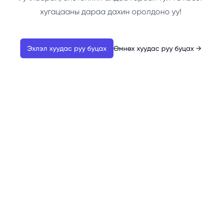
хугацааны дараа дахин оролдоно уу!
Эхлэл хуудас руу буцах
Өмнөх хуудас руу буцах
→