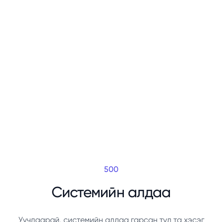
500
Системийн алдаа
Уучлаарай, системийн алдаа гарсан тул та хэсэг