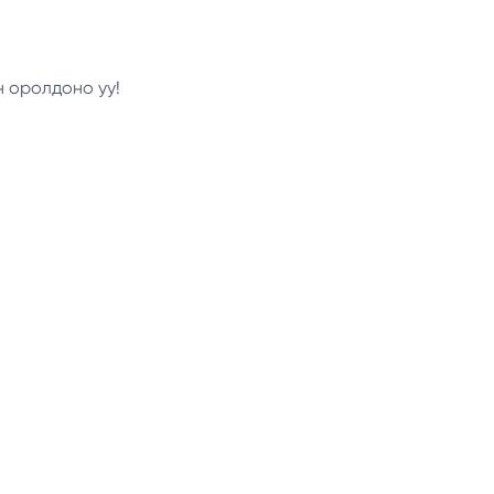
н оролдоно уу!