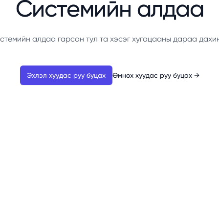
Системийн алдаа
стемийн алдаа гарсан тул та хэсэг хугацааны дараа дахи
Эхлэл хуудас руу буцах
Өмнөх хуудас руу буцах
→