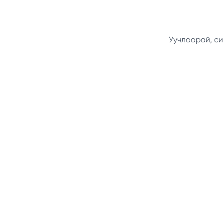
Уучлаарай, си