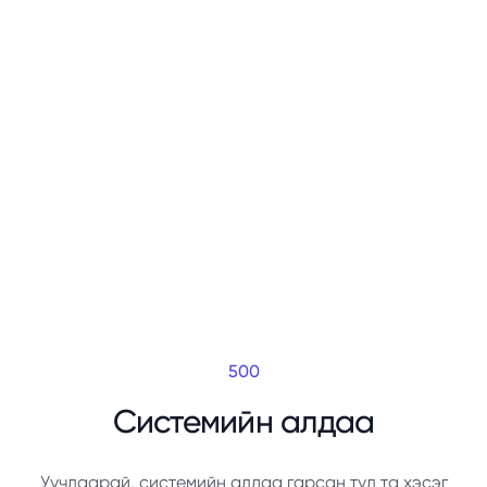
500
Системийн алдаа
Уучлаарай, системийн алдаа гарсан тул та хэсэг