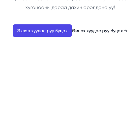
хугацааны дараа дахин оролдоно уу!
Эхлэл хуудас руу буцах
Өмнөх хуудас руу буцах
→