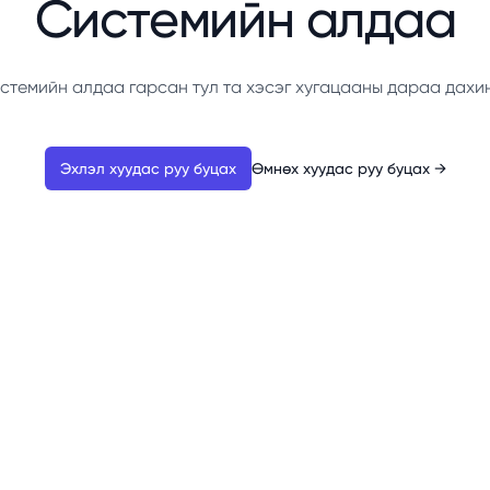
Системийн алдаа
стемийн алдаа гарсан тул та хэсэг хугацааны дараа дахи
Эхлэл хуудас руу буцах
Өмнөх хуудас руу буцах
→