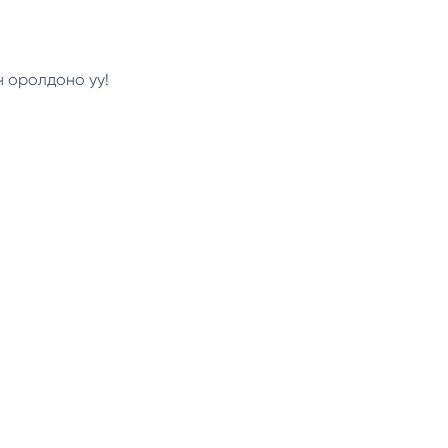
н оролдоно уу!