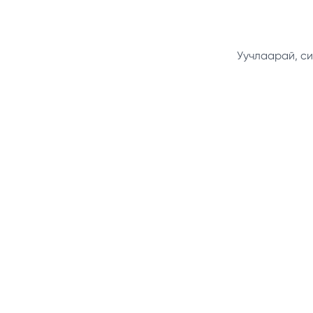
Уучлаарай, си