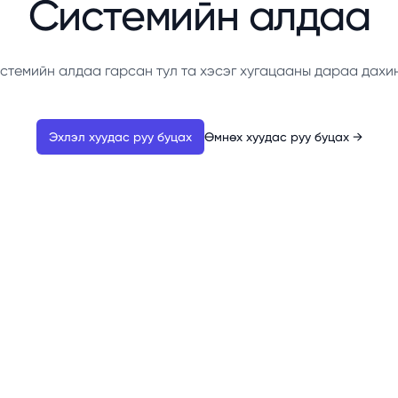
Системийн алдаа
стемийн алдаа гарсан тул та хэсэг хугацааны дараа дахи
Эхлэл хуудас руу буцах
Өмнөх хуудас руу буцах
→