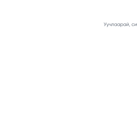
Уучлаарай, си