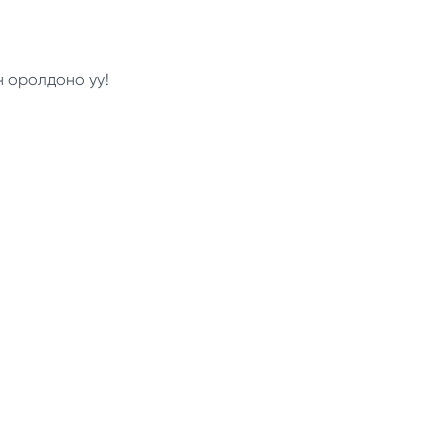
н оролдоно уу!