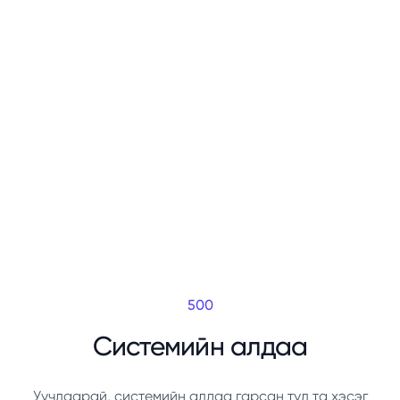
500
Системийн алдаа
Уучлаарай, системийн алдаа гарсан тул та хэсэг