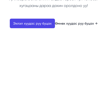
хугацааны дараа дахин оролдоно уу!
Эхлэл хуудас руу буцах
Өмнөх хуудас руу буцах
→