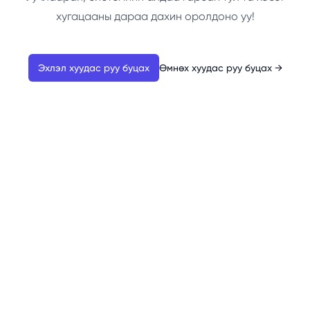
хугацааны дараа дахин оролдоно уу!
Эхлэл хуудас руу буцах
Өмнөх хуудас руу буцах
→