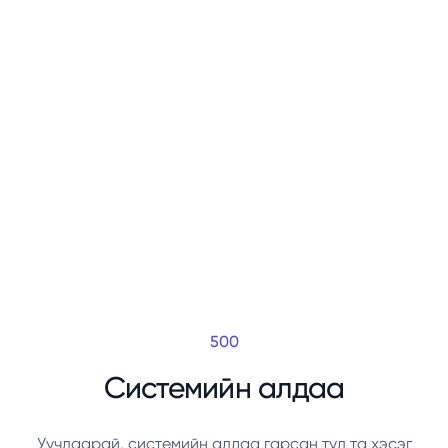
500
Системийн алдаа
Уучлаарай, системийн алдаа гарсан тул та хэсэг