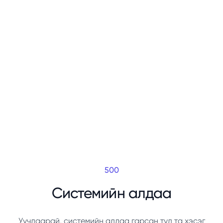
500
Системийн алдаа
Уучлаарай, системийн алдаа гарсан тул та хэсэг