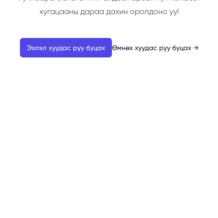
хугацааны дараа дахин оролдоно уу!
Эхлэл хуудас руу буцах
Өмнөх хуудас руу буцах
→