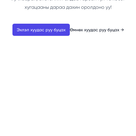
хугацааны дараа дахин оролдоно уу!
Эхлэл хуудас руу буцах
Өмнөх хуудас руу буцах
→