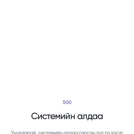
500
Системийн алдаа
Уучлаарай, системийн алдаа гарсан тул та хэсэг