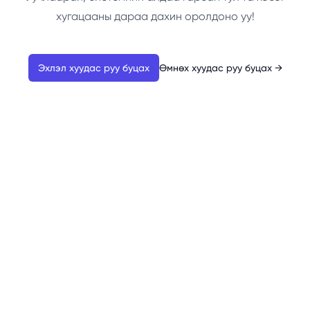
хугацааны дараа дахин оролдоно уу!
Эхлэл хуудас руу буцах
Өмнөх хуудас руу буцах
→