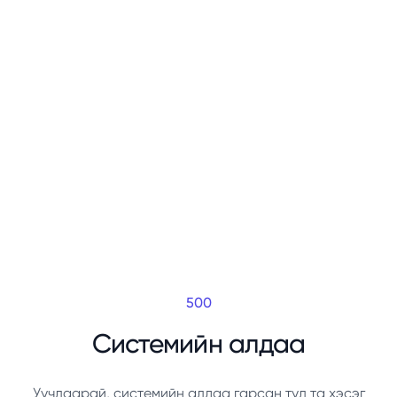
500
Системийн алдаа
Уучлаарай, системийн алдаа гарсан тул та хэсэг