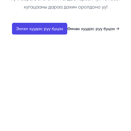
хугацааны дараа дахин оролдоно уу!
Эхлэл хуудас руу буцах
Өмнөх хуудас руу буцах
→