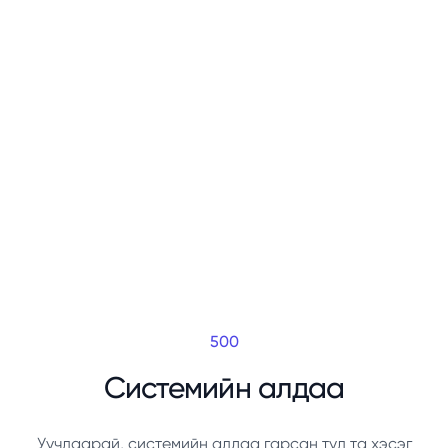
500
Системийн алдаа
Уучлаарай, системийн алдаа гарсан тул та хэсэг