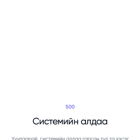
500
Системийн алдаа
Уучлаарай, системийн алдаа гарсан тул та хэсэг