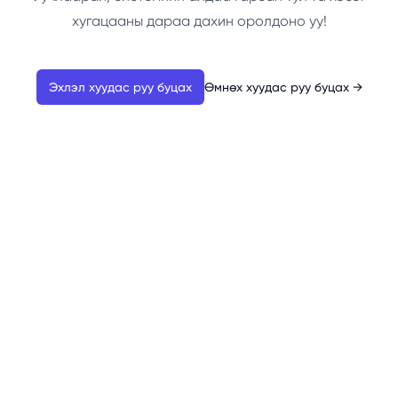
хугацааны дараа дахин оролдоно уу!
Эхлэл хуудас руу буцах
Өмнөх хуудас руу буцах
→