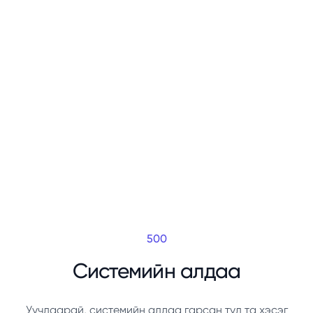
500
Системийн алдаа
Уучлаарай, системийн алдаа гарсан тул та хэсэг