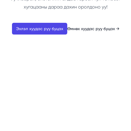
хугацааны дараа дахин оролдоно уу!
Эхлэл хуудас руу буцах
Өмнөх хуудас руу буцах
→