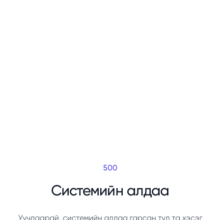
500
Системийн алдаа
Уучлаарай, системийн алдаа гарсан тул та хэсэг