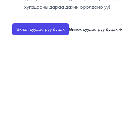
хугацааны дараа дахин оролдоно уу!
Эхлэл хуудас руу буцах
Өмнөх хуудас руу буцах
→