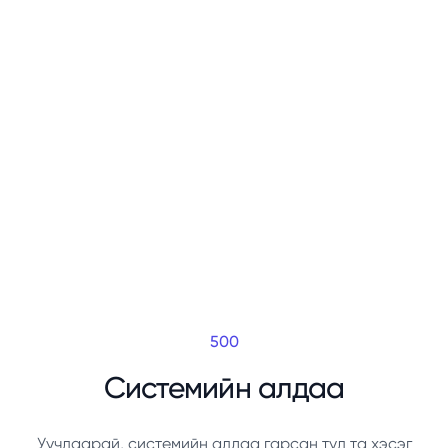
500
Системийн алдаа
Уучлаарай, системийн алдаа гарсан тул та хэсэг