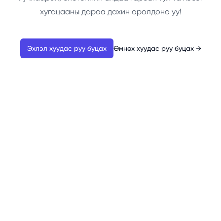
хугацааны дараа дахин оролдоно уу!
Эхлэл хуудас руу буцах
Өмнөх хуудас руу буцах
→