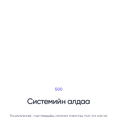
500
Системийн алдаа
Уучлаарай, системийн алдаа гарсан тул та хэсэг