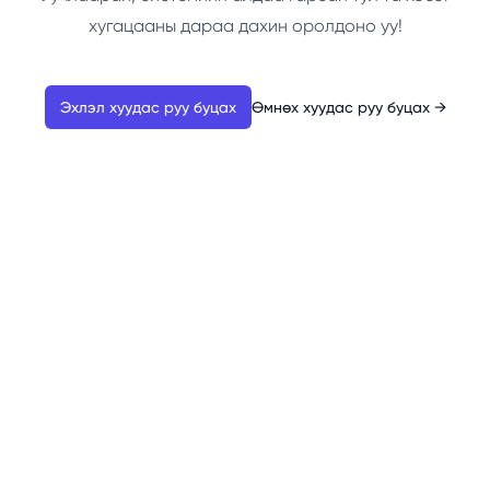
хугацааны дараа дахин оролдоно уу!
Эхлэл хуудас руу буцах
Өмнөх хуудас руу буцах
→