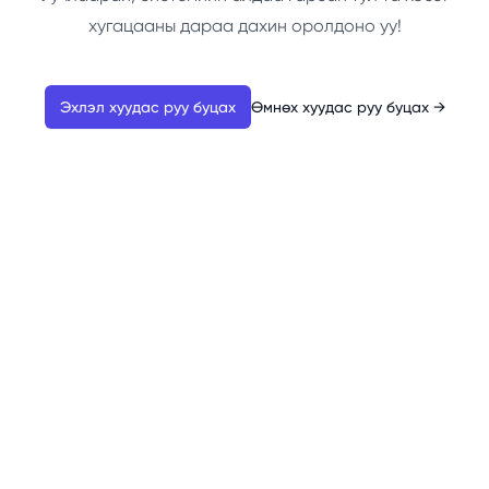
хугацааны дараа дахин оролдоно уу!
Эхлэл хуудас руу буцах
Өмнөх хуудас руу буцах
→