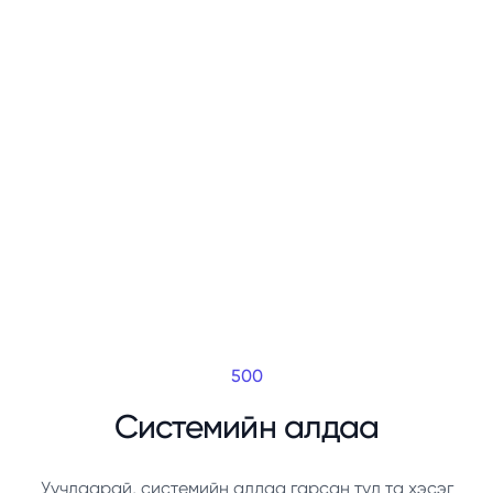
500
Системийн алдаа
Уучлаарай, системийн алдаа гарсан тул та хэсэг