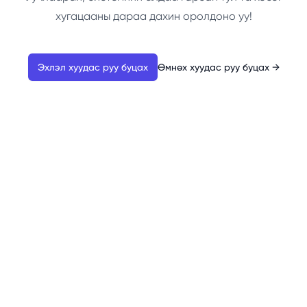
хугацааны дараа дахин оролдоно уу!
Эхлэл хуудас руу буцах
Өмнөх хуудас руу буцах
→