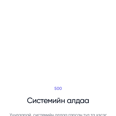
500
Системийн алдаа
Уучлаарай, системийн алдаа гарсан тул та хэсэг