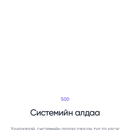
500
Системийн алдаа
Уучлаарай, системийн алдаа гарсан тул та хэсэг