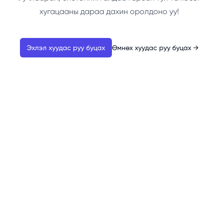
хугацааны дараа дахин оролдоно уу!
Эхлэл хуудас руу буцах
Өмнөх хуудас руу буцах
→