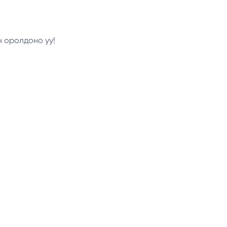
н оролдоно уу!