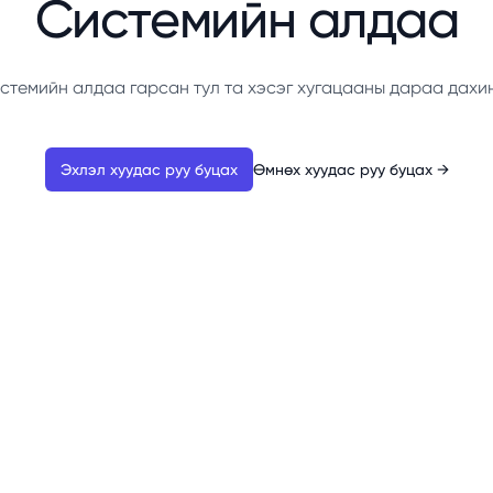
Системийн алдаа
стемийн алдаа гарсан тул та хэсэг хугацааны дараа дахи
Эхлэл хуудас руу буцах
Өмнөх хуудас руу буцах
→