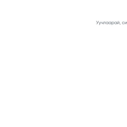
Уучлаарай, си