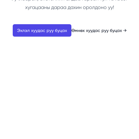
хугацааны дараа дахин оролдоно уу!
Эхлэл хуудас руу буцах
Өмнөх хуудас руу буцах
→