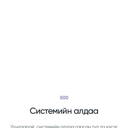
500
Системийн алдаа
Уучлаарай, системийн алдаа гарсан тул та хэсэг