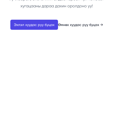
хугацааны дараа дахин оролдоно уу!
Эхлэл хуудас руу буцах
Өмнөх хуудас руу буцах
→