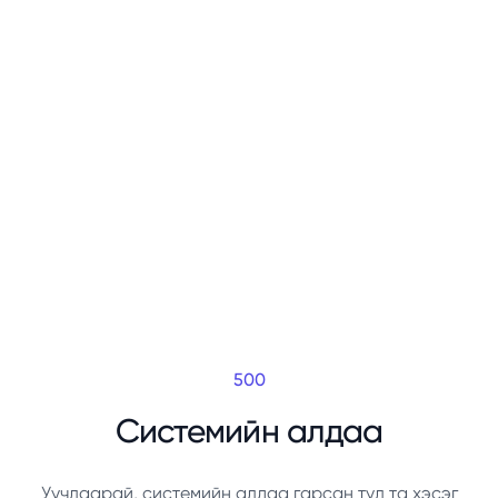
500
Системийн алдаа
Уучлаарай, системийн алдаа гарсан тул та хэсэг